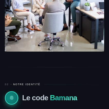
02
· NOTRE IDENTITÉ
Le code
Bamana
fingerprint