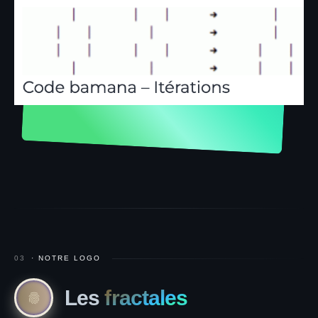
03
· NOTRE LOGO
Les
fractales
fingerprint